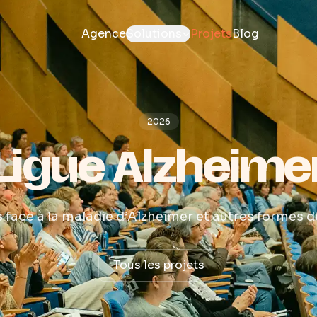
Agence
Solutions
Projets
Blog
2026
Ligue Alzheime
s face à la maladie d’Alzheimer et autres formes 
Tous les projets