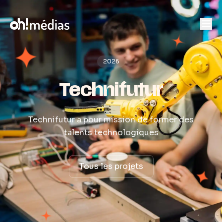
2026
Technifutur
Technifutur a pour mission de former des
talents technologiques
Tous les projets