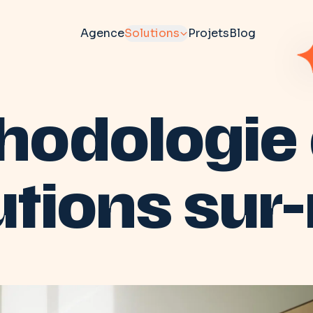
Agence
Solutions
Projets
Blog
odologie c
utions sur