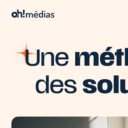
Une
méth
des
sol