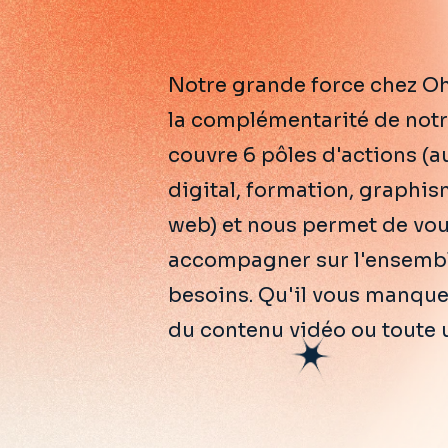
Notre grande force chez Oh
entrepreneuriale, nous a
la complémentarité de notr
couvre 6 pôles d'actions (a
digital, formation, graphis
web) et nous permet de vo
accompagner sur l'ensembl
besoins. Qu'il vous manqu
du contenu vidéo ou toute 