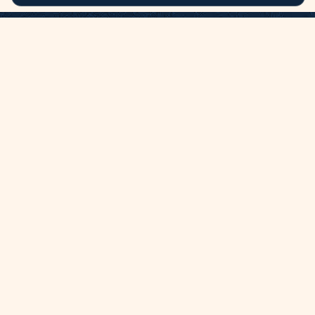
Et si l’avenir se
dessinait
ensemble ?
contact@ohmedias.com
+32 4 242 90 24